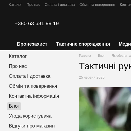
Перейти до основного контенту
Каталог
Про нас
Оплата і доставка
Обмін та повернення
Конта
Політика конфіденційності
+380 63 631 99 19
Бронезахист
Тактичне спорядження
Меди
Каталог
Головна
Блог
Як обрати та
Тактичні ру
Про нас
Оплата і доставка
25 червня 2025
Обмін та повернення
Контактна інформація
Блог
Угода користувача
Відгуки про магазин