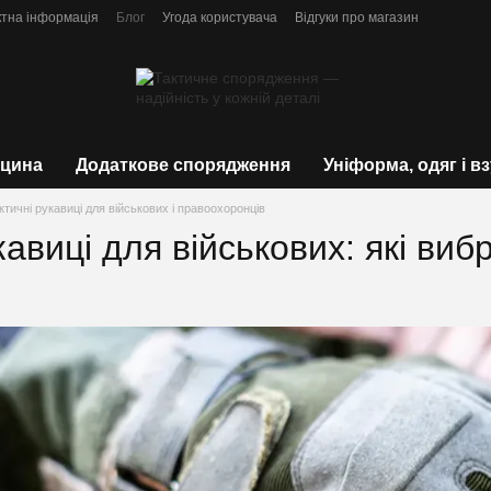
ктна інформація
Блог
Угода користувача
Відгуки про магазин
цина
Додаткове спорядження
Уніформа, одяг і в
ктичні рукавиці для військових і правоохоронців
кавиці для військових: які ви