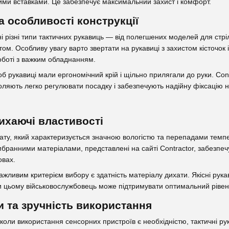
ими вставками. Це забезпечує максимальний захист і комфорт.
а особливості конструкції
ні різні типи тактичних рукавиць — від полегшених моделей для стрі
ом. Особливу увагу варто звертати на рукавиці з захистом кісточок
оботі з важким обладнанням.
б рукавиці мали ергономічний крій і щільно прилягали до руки. Co
оляють легко регулювати посадку і забезпечують надійну фіксацію на
дихаючі властивості
мату, який характеризується значною вологістю та перепадами темпе
ембранними матеріалами, представлені на сайті Contractor, забезпе
овах.
важливим критерієм вибору є здатність матеріалу дихати. Якісні рука
и цьому військовослужбовець може підтримувати оптимальний рівен
и та зручність використання
, коли використання сенсорних пристроїв є необхідністю, тактичні 