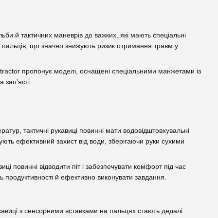
льби й тактичних маневрів до важких, які мають спеціальні
 і пальців, що значно знижують ризик отримання травм у
ntractor пропонує моделі, оснащені спеціальними манжетами із
 зап'ясті.
ратур, тактичні рукавиці повинні мати водовідштовхувальні
чують ефективний захист від води, зберігаючи руки сухими
виці повинні відводити піт і забезпечувати комфорт під час
ь продуктивності й ефективно виконувати завдання.
рукавиці з сенсорними вставками на пальцях стають дедалі