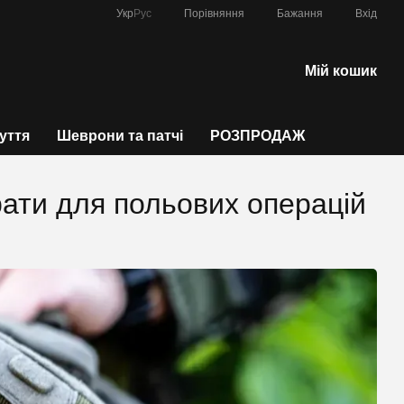
Порівняння
Укр
Рус
Бажання
Вхід
Мій кошик
зуття
Шеврони та патчі
РОЗПРОДАЖ
брати для польових операцій