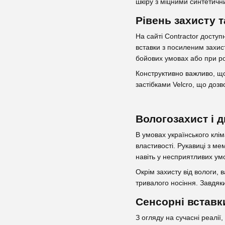
шкіру з міцними синтетичн
Рівень захисту т
На сайті Contractor доступ
вставки з посиленим захист
бойових умовах або при р
Конструктивно важливо, що
застібками Velcro, що дозв
Вологозахист і 
В умовах українського клі
властивості. Рукавиці з м
навіть у несприятливих ум
Окрім захисту від вологи, 
тривалого носіння. Завдяк
Сенсорні вставк
З огляду на сучасні реалії