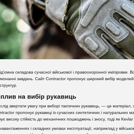
ід'ємна складова сучасної військової і правоохоронної екіпіровки. 
 виконанні завдань. Сайт Contractor пропонує широкий вибір моделей
структур.
вплив на вибір рукавиць
лід звертати увагу при виборі тактичних рукавиць, — це матеріал, 
ontractor пропонує рукавиці із сучасних синтетичних і натуральних ма
є високу стійкість до механічних пошкоджень і зносу, тоді як Kevlar 
навантаженнях і складних умовах експлуатації, наприклад у військо