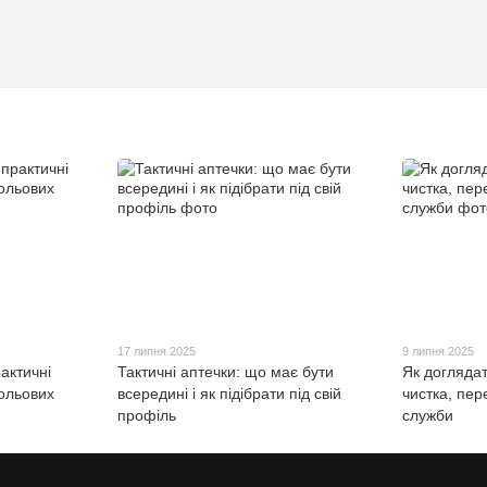
17 липня 2025
9 липня 2025
актичні
Тактичні аптечки: що має бути
Як догляда
польових
всередині і як підібрати під свій
чистка, пере
профіль
служби