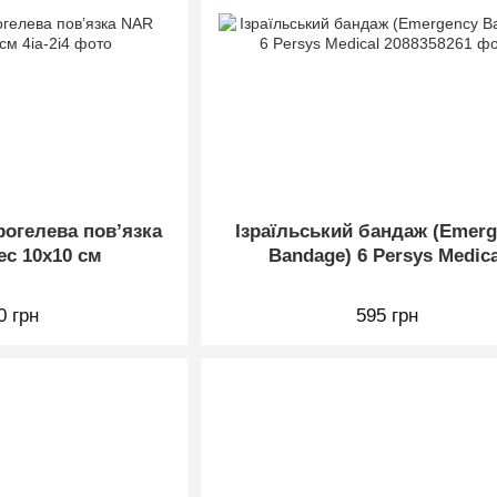
рогелева повʼязка
Ізраїльський бандаж (Emer
ec 10x10 см
Bandage) 6 Persys Medica
0 грн
595 грн