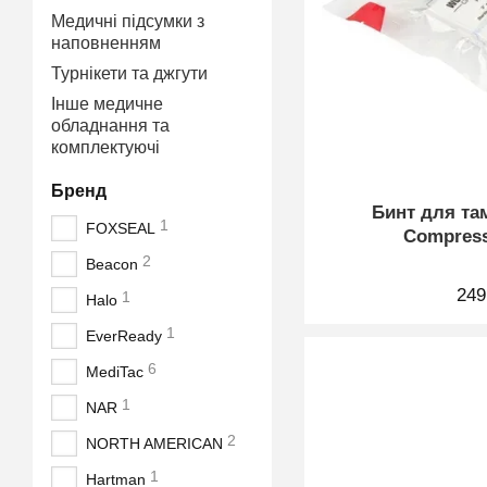
Медичні підсумки з
наповненням
Турнікети та джгути
Інше медичне
обладнання та
комплектуючі
Бренд
Бинт для т
1
FOXSEAL
Compres
2
Beacon
249
1
Halo
1
EverReady
6
MediTac
1
NAR
2
NORTH AMERICAN
1
Hartman