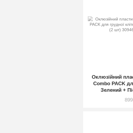
Оклюзійний пла
Combo PACK для
Зелений + Пі
899