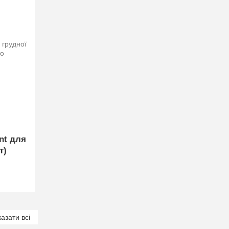
nt для
т)
азати всі