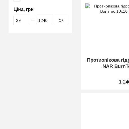
Ціна, грн
Від Ціна, грн
До Ціна, грн
ОК
Протиопікова гід
NAR BurnT
1 24