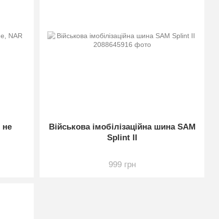
 не
Військова імобілізаційна шина SAM
Splint II
999 грн