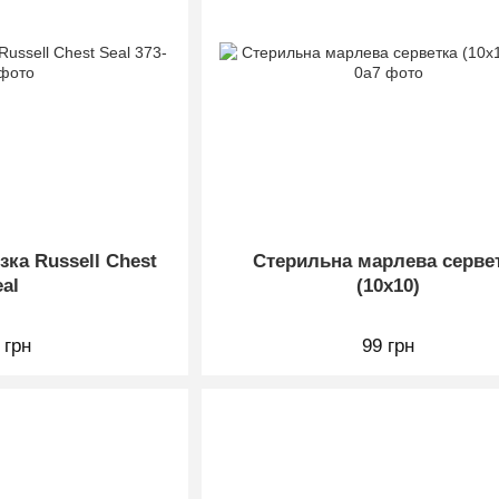
зка Russell Chest
Стерильна марлева серве
eal
(10х10)
 грн
99 грн