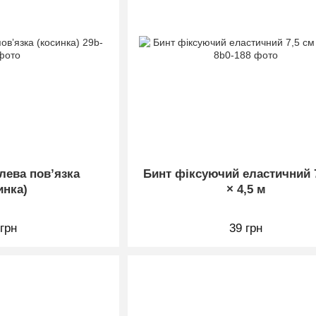
лева повʼязка
Бинт фіксуючий еластичний 
инка)
× 4,5 м
 грн
39 грн