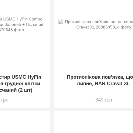
стир USMC HyFin
Протиопікова повʼязка, що
 грудної клітки
липне, NAR Cravat XL
счаний (2 шт)
 грн
349 грн