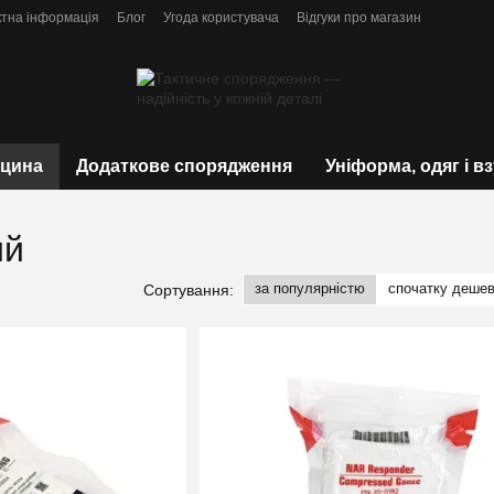
ктна інформація
Блог
Угода користувача
Відгуки про магазин
цина
Додаткове спорядження
Уніформа, одяг і в
ий
за популярністю
спочатку деше
Сортування: