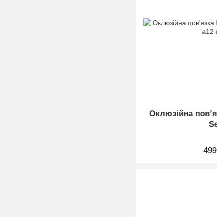
Оклюзійна повʼя
S
499