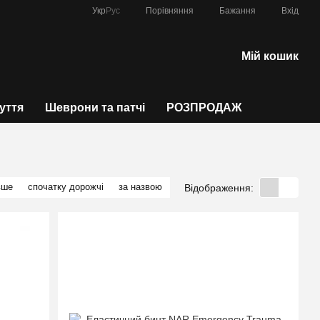
Порівняння
Укр
Рус
Бажання
Вхід
Мій кошик
зуття
Шеврони та патчі
РОЗПРОДАЖ
вше
спочатку дорожчі
за назвою
Відображення: