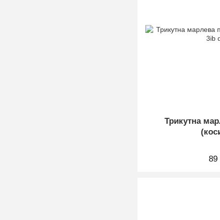
Трикутна мар
(кос
89