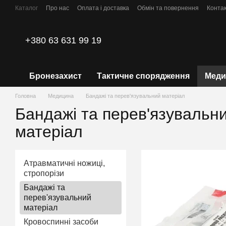
Перейти до основного контенту
Каталог
Про нас
Оплата і доставка
Обмін та повернення
Конта
Політика конфіденційності
+380 63 631 99 19
Бронезахист
Тактичне спорядження
Меди
Головна
Медицина
Бандажі та перев'язувальний матеріал
Бандажі та перев'язувальн
матеріал
Атравматичні ножиці,
стропорізи
Бандажі та
перев'язувальний
матеріал
Кровоспинні засоби