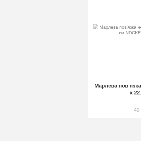
Марлева повʼязка
х 22
49