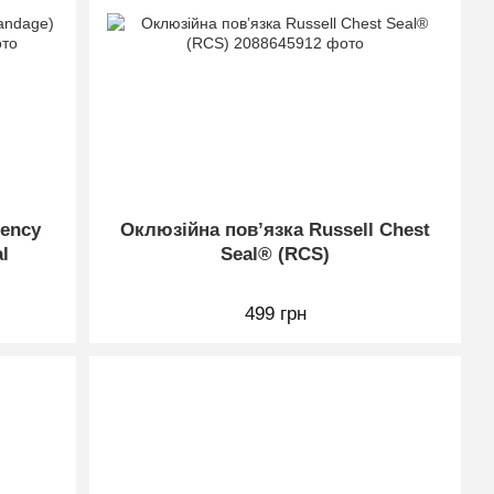
gency
Оклюзійна повʼязка Russell Chest
l
Seal® (RCS)
499 грн