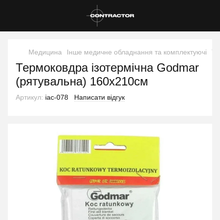
Медицина
Інше медичне обладнання та комплектуючі
Те
Термоковдра ізотермічна Godmar
(рятувальна) 160х210см
Артикул:
iac-078
Написати відгук