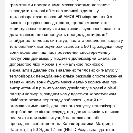
грамотними програмними можливостями дозволяє
знаходити теплові об'єкти з великої відстані; у
тепловізорах застосований AMOLED мікродисплей з
високою роздільною здатністю, що дає можливість
користувачам отримувати картинки з чудовою чіткістю та
деталізацією, що спрощують процес ідентифікації
знайдених теплових сигнатур; частота оновлення кадрів у
тепловізійних монокулярах становить 50 Гц, завдяки чому
вони ефективні під час проведення спостережень у
поступовій динаміці; у моделі є далекомірна шкала, за
допомогою якої можна з мінімальною похибкою
визначати віддаленість виявлених теплових сигнатур; у
тепловізорах передбачено кілька режимів спостереження,
завдяки чому вони будуть максимально корисними при
використанні в різних умовах довкілля; у моделі є різні
палітри кольорів, завдяки чому вдасться користувачам
підібрати режим перегляду зображень, який не
втомлюватиме очей; для повного запуску тепловізора
потрібно лише кілька секунд, що дає можливість швидко
реагувати при зміні ситуацій на полюванні або
проведенні спостережень. Характеристики: Матриця
Частота, Гц 50 Ядро 17 µm (NETD Роздільна здатність