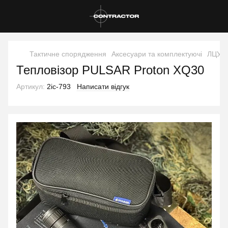
Тактичне спорядження
Аксесуари та комплектуючі
ЛЦУ т
Тепловізор PULSAR Proton XQ30
Артикул:
2ic-793
Написати відгук