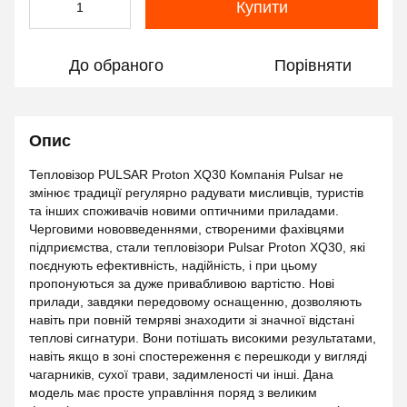
Купити
До обраного
Порівняти
Опис
Тепловізор PULSAR Proton XQ30 Компанія Pulsar не
змінює традиції регулярно радувати мисливців, туристів
та інших споживачів новими оптичними приладами.
Черговими нововведеннями, створеними фахівцями
підприємства, стали тепловізори Pulsar Proton XQ30, які
поєднують ефективність, надійність, і при цьому
пропонуються за дуже привабливою вартістю. Нові
прилади, завдяки передовому оснащенню, дозволяють
навіть при повній темряві знаходити зі значної відстані
теплові сигнатури. Вони потішать високими результатами,
навіть якщо в зоні спостереження є перешкоди у вигляді
чагарників, сухої трави, задимленості чи інші. Дана
модель має просте управління поряд з великим