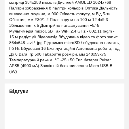
матриці 384x288 пікселів Дисплей AMOLED 1024x768
Палітри зображення 8 палітри кольорів Оптика Дальність
виявлення людини, м 900 Область фокусу, м Від 5-ти
Об'єктив, мм F30/1.2 Поле зору м на 100 м 12.4x9.3
Збільшення, х 5 Діоптрійне налаштування +5/-5
Мультимедія microUSB Так WiFi 2.4 GHz - 802.11 b/g/n -
15 м радіус дії Відеовихід Вбудована відео та фото запис
864х648 .avi / .jpg Підтримка microSD / вбудована пам'ять,
Гб Ні. Вбудовані 16 Експлуатаційні Автономна робота, год
До 6 Вага, гр 500 Габаритні розміри, мм 248x59x75
Температурний режим, °C -25 +50 Тип батареї Pulsar
APS5 (4900 мА) Зовнішній блок живлення Micro USB-B
(5V)
Відгуки