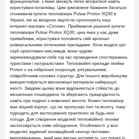
функціоналом, з яким зможуть легко впоратися навіть
користувачі-початківці. Цим зумовлене бажання багатьох
споживачів купити тепловізори Pulsar Proton XQ30 в
Україні, які за вигідною вартістю пропонують наш
інтернет-магазин «Сотник». Приймаючи рішення купити
тепловізори Pulsar Proton XQ30, ціна яких у нас дуже
приваблива, користувачі поповнять свій арсенал
універсальними оптичними приладами. Хоча моделі цієї
серії орієнтовані мисливців, вони чудово
зарекомендували себе під час проведення спостережень
туристами і натуралістами. Тепловізійні прилади лінійки
Proton є на озброєнні охоронців, рятувальників,
співробітників силових структур. Для їхнього виробництва
використовуються високоміцні матеріали найкращої
якості. Завдяки цьому вони відрізняються стійкістю до
механічних пошкоджень та зберігають працездатність
навіть при падінні з невеликої висоти. Кожен тепловізор
має міцний корпус, що не пропускає пил та вологу, тому
підходить для застосування практично за будь-якої
погоди. Для створення моделей тепловізійної техніки
застосовується нове обладнання. Особливості: у всіх
моделях задіяний інноваційний сенсор теплових
випромінювань, який має високу чутливість, що поряд із