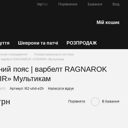
Порівняння
Укр
Рус
Бажання
Вхід
Мій кошик
зуття
Шеврони та патчі
РОЗПРОДАЖ
тичне спорядження
Розвантажувальні системи
 | варбелт RAGNAROK «FENRIR» Мультикам
ний пояс | варбелт RAGNAROK
IR» Мультикам
ості
Артикул: l62-uhd-e2h
Написати відгук
грн
Порівняти
В бажання