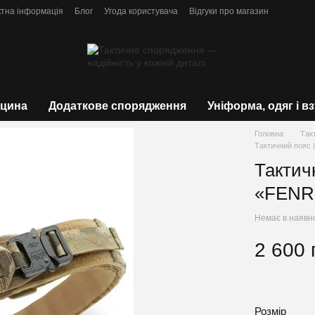
ктна інформація
Блог
Угода користувача
Відгуки про магазин
цина
Додаткове спорядження
Уніформа, одяг і в
Головна
Так
Тактичний пояс
Тактич
«FENR
Немає в наявн
2 600 
Розмір