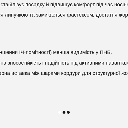
стабілізує посадку й підвищує комфорт під час носін
ся липучкою та замикається фастексом; достатня жорс
ення ІЧ-помітності) менша видимість у ПНБ.
 зносостійкість і надійність під активними наванта
ерна вставка між шарами кордури для структурної жо