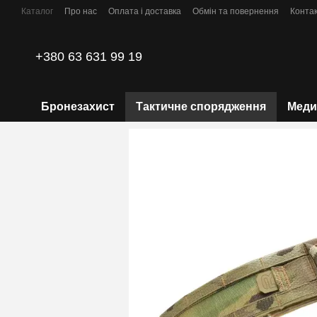
Перейти до основного контенту
Каталог
Про нас
Оплата і доставка
Обмін та повернення
Конта
Політика конфіденційності
+380 63 631 99 19
Бронезахист
Тактичне спорядження
Меди