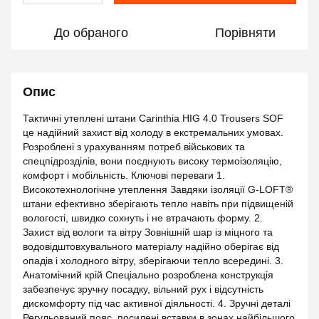
До обраного
Порівняти
Опис
Тактичні утеплені штани Carinthia HIG 4.0 Trousers SOF
це надійний захист від холоду в екстремальних умовах.
Розроблені з урахуванням потреб військових та
спецпідрозділів, вони поєднують високу термоізоляцію,
комфорт і мобільність. Ключові переваги 1.
Високотехнологічне утеплення Завдяки ізоляції G-LOFT®
штани ефективно зберігають тепло навіть при підвищеній
вологості, швидко сохнуть і не втрачають форму. 2.
Захист від вологи та вітру Зовнішній шар із міцного та
водовідштовхувального матеріалу надійно оберігає від
опадів і холодного вітру, зберігаючи тепло всередині. 3.
Анатомічний крій Спеціально розроблена конструкція
забезпечує зручну посадку, вільний рух і відсутність
дискомфорту під час активної діяльності. 4. Зручні деталі
Регульований пояс, посилені вставки в зонах найбільшого