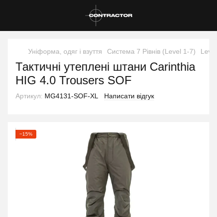
Уніформа, одяг і взуття
Система 7 Рівнів (Level 1-7)
Leve
Тактичні утеплені штани Carinthia
HIG 4.0 Trousers SOF
Артикул:
MG4131-SOF-XL
Написати відгук
−15%