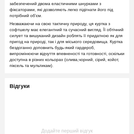
забезпечений двома еластичними шнурками з
фіксаторами, які дозволяють легко підігнати його під
потрібний об'єм.
Незважаючи на свою тактичну природу, ця куртка з
софтшелу має елегантний та сучасний вигляд. Її обтічний
силует та вишуканий дизайн роблять її придатною як для
пригод на природі, так і для міського середовища. Куртка
бездоганно доповнить будь-який гардероб,
випромінюючи відчуття впевненості та готовності, оскільки
доступна в різних кольорах (олива,чорний, сірий, койот,
піксель та мультикам).
Відгуки
Додайте перший відгук