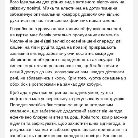
його ідеальним для різних видів активного відпочинку на
свіжому повітрі. М'яка та еластична на дотик тканина
забезпечує оптимальний комфорт, дозволяючи вільно
рухатися під час інтенсивних фізичних навантажень.
Розроблена з урахуванням тактичної функціональності,
ця куртка має безліч ретельно продуманих елементів.
Численні кишені (дві великі основні кишені спереду, дві
кишені на лівій руці та одна на правій) прикрашають
зовнішній вигляд, забезпечуючи достатнє місце для
зберігання необхідного спорядження та аксесуарів. Ці
кишені стратегічно розташовані так, щоб забезпечити
легкий доступ до них, дозволяючи вам швидко діставати
речі, не збиваючись з кроку. Крім того, куртка оснащена з
обох боків розпорками на замках для кобури.
Щоб адаптуватися до різних погодних умов, куртка
софтшелл має універсальну та регульовану конструкцію.
Передня застібка-блискавка оснащена штормовим
клапаном, що забезпечує додатковий захист від негоди,
ефективно блокуючи вітер та дощ. Крім того, комір можна
підняти та зафіксувати, щоб захистити шию від негоди, а
регульовані манжети забезпечують щільне прилягання та
запобігають проникненню холодного повітря. Капюшон