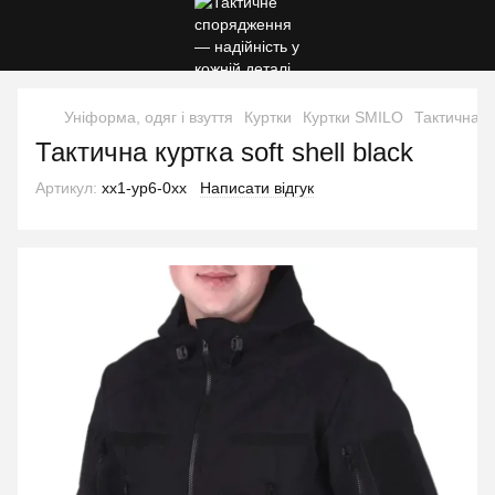
Уніформа, одяг і взуття
Куртки
Куртки SMILO
Тактична ку
Тактична куртка soft shell black
Артикул:
xx1-yp6-0xx
Написати відгук