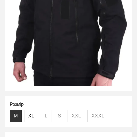
Розмір
M
XL
L
S
XXL
XXXL