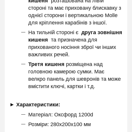
кишеня
розташована на лівій
стороні та має приховану блискавку з
однієї сторони і вертикальною Molle
для кріплення карабінів з іншої.
На тильній стороні є
друга зовнішня
кишеня
та призначена для
прихованого носіння зброї чи інших
важливих речей.
Третя кишеня
розміщена над
головною камерою сумки. Має
велкро панель для шевронів та може
вмістити ключі, картки і т.д.
► Характеристики:
Матеріал: Оксфорд 1200d
Розміри: 280х200х100 мм