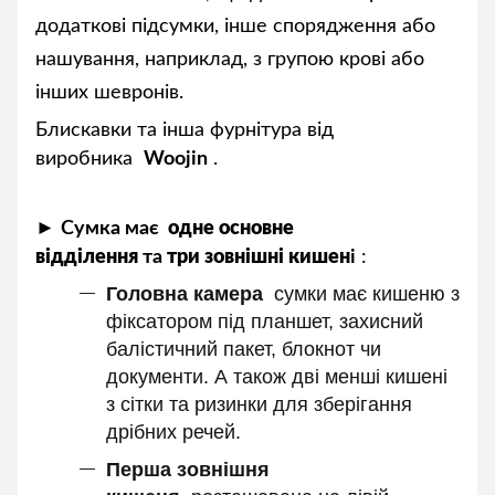
додаткові підсумки, інше спорядження або
нашування, наприклад, з групою крові або
інших шевронів.
Блискавки та інша фурнітура від
виробника
Woojin
.
►
Сумка має
одне основне
відділення
та
три зовнішні кишен
і
:
Головна камера
сумки має кишеню з
фіксатором під планшет, захисний
балістичний пакет, блокнот чи
документи. А також дві менші кишені
з сітки та ризинки для зберігання
дрібних речей.
Перша зовнішня