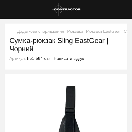
Додаткове спорядження
Рюкзаки
Рюкзаки EastGear
Сумк
Сумка-рюкзак Sling EastGear |
Чорний
Артикул:
h51-584-ozr
Написати відгук