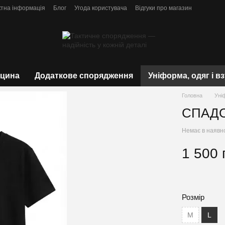
ктна інформація
Блог
Угода користувача
Відгуки про магазин
цина
Додаткове спорядження
Уніформа, одяг і в
Головна
Уні
СПАДОК
Немає в наявн
1 500 
Розмір
M
L