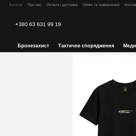
Перейти до основного контенту
Каталог
Про нас
Оплата і доставка
Обмін та повернення
Конта
Політика конфіденційності
+380 63 631 99 19
Бронезахист
Тактичне спорядження
Меди