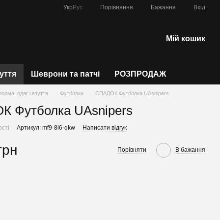
Порівняння
Укр
Рус
Бажання
Вхід
Мій кошик
зуття
Шеврони та патчі
РОЗПРОДАЖ
форма, одяг і взуття
Футболки
СПАДОК Футболка UAsnipers
 Футболка UAsnipers
ості
Артикул: mf9-8i6-qkw
Написати відгук
грн
Порівняти
В бажання