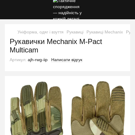
Уніформа, одяг і взуття
Рукавиці
Рукавиці Mechanix
Рука
Рукавички Mechanix M-Pact
Multicam
Артикул:
ajh-rwg-iip
Написати відгук