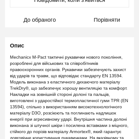
Повідомити, коли з'явиться
До обраного
Порівняти
Опис
Mechanicx M-Pact тактичні рукавички нового покоління,
розроблені для військових та співробітників
правоохоронних органів. Рукавички забезпечують захист
від ударів та травм, що відповідає стандарту EN 13594.
Модель виконана з еластичного дихаючого матеріалу
TrekDry®, що забезпечує хорошу вентиляцію та комфорт.
Накладки на зовнішній стороні долоні та пальців,
виготовлені з ударостійкої термопластичної гуми TPR (EN
13594), спільно з використанням високотехнологічного
матеріалу D3O, розсіюють та поглинають надлишок
енергії при агресивному ударі. Внутрішня частина долоні
виконана зі штучної шкіри і посилена вставками з міцного,
стійкого до порізів матеріалу Armortex®, який гарантує
довговічне користування рукавичками. На вказівному та