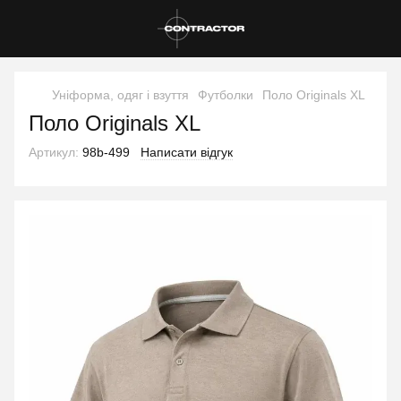
Уніформа, одяг і взуття
Футболки
Поло Originals XL
Поло Originals XL
Артикул:
98b-499
Написати відгук