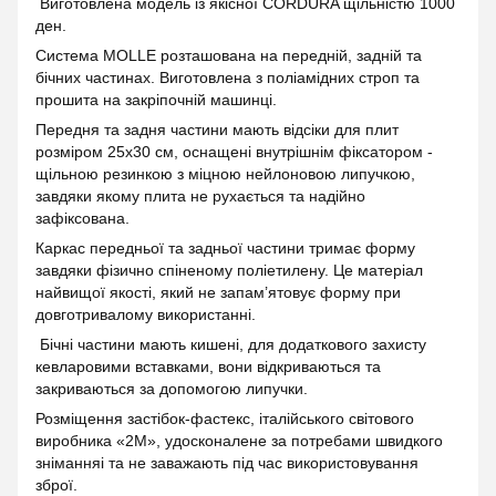
Виготовлена модель із якісної CORDURA щільністю 1000
ден.
Система MOLLE розташована на передній, задній та
бічних частинах. Виготовлена з поліамідних строп та
прошита на закріпочній машинці.
Передня та задня частини мають відсіки для плит
розміром 25х30 см, оснащені внутрішнім фіксатором -
щільною резинкою з міцною нейлоновою липучкою,
завдяки якому плита не рухається та надійно
зафіксована.
Каркас передньої та задньої частини тримає форму
завдяки фізично спіненому поліетилену. Це матеріал
найвищої якості, який не запам’ятовує форму при
довготривалому використанні.
Бічні частини мають кишені, для додаткового захисту
кевларовими вставками, вони відкриваються та
закриваються за допомогою липучки.
Розміщення застібок-фастекс, італійського світового
виробника «2М», удосконалене за потребами швидкого
зніманняі та не заважають під час використовування
зброї.