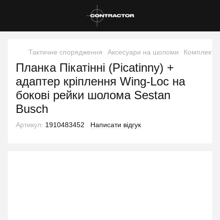
Тактичне спорядження
Аксесуари на шоломи
Комплекту
Планка Пікатінні (Picatinny) +
адаптер кріплення Wing-Loc на
бокові рейки шолома Sestan
Busch
Артикул:
1910483452
Написати відгук