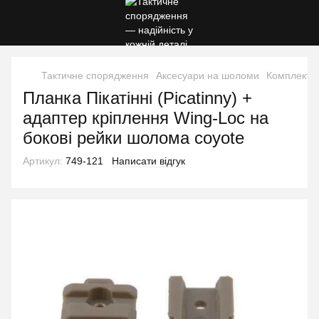
Тактичне спорядження
Аксесуари на шоломи
Комплекту
Планка Пікатінні (Picatinny) +
адаптер кріплення Wing-Loc на
бокові рейки шолома coyote
Артикул:
749-121
Написати відгук