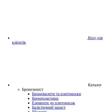
Вхід для
клієнтів
Каталог
Бронезахист
Бронежилети та плитоноски
Бронепластини
Елементи до плитоносок
Балістичний захист
Шоломи