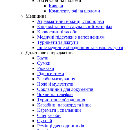
Аксесуари на шоломи
Кавери
Комплектуючі на шоломи
Медицина
Атравматичні ножиці, стропорізи
Бандажі та перев'язувальний матеріал
Кровоспинні засоби
Медичні підсумки з наповненням
Турнікети та джгути
Інше медичне обладнання та комплектуючі
Додаткове спорядження
Баули
Сумки
Рюкзаки
Гідросистеми
Засоби маскування
Ножі й мультітули
Обкладинки для документів
Чохли на телефон
Туристичне обладнання
Карабіни, паракорд та інше
Каремати і спальники
Спецзасоби
Сухпай
Ремінці для годинників