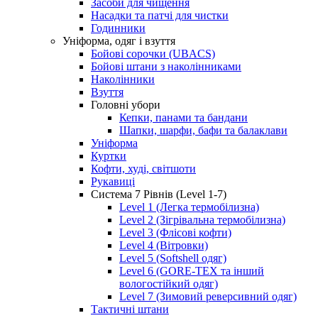
Засоби для чищення
Насадки та патчі для чистки
Годинники
Уніформа, одяг і взуття
Бойові сорочки (UBACS)
Бойові штани з наколінниками
Наколінники
Взуття
Головні убори
Кепки, панами та бандани
Шапки, шарфи, бафи та балаклави
Уніформа
Куртки
Кофти, худі, світшоти
Рукавиці
Система 7 Рівнів (Level 1-7)
Level 1 (Легка термобілизна)
Level 2 (Зігрівальна термобілизна)
Level 3 (Флісові кофти)
Level 4 (Вітровки)
Level 5 (Softshell одяг)
Level 6 (GORE-TEX та інший
вологостійкий одяг)
Level 7 (Зимовий реверсивний одяг)
Тактичні штани