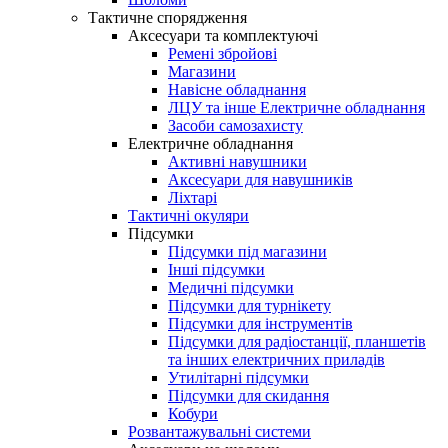
Тактичне спорядження
Аксесуари та комплектуючі
Ремені збройові
Магазини
Навісне обладнання
ЛЦУ та інше Електричне обладнання
Засоби самозахисту
Електричне обладнання
Активні навушники
Аксесуари для навушників
Ліхтарі
Тактичні окуляри
Підсумки
Підсумки під магазини
Інші підсумки
Медичні підсумки
Підсумки для турнікету
Підсумки для інструментів
Підсумки для радіостанції, планшетів
та інших електричних приладів
Утилітарні підсумки
Підсумки для скидання
Кобури
Розвантажувальні системи