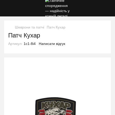
Шеврони та патчі
Патч Кухар
Патч Кухар
Артикул:
1c1-8i4
Написати відгук