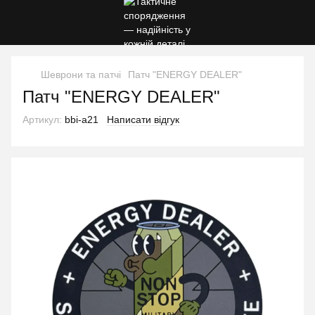
Шеврони та патчі
Патч "ENERGY DEALER"
Патч "ENERGY DEALER"
Артикул:
bbi-a21
Написати відгук