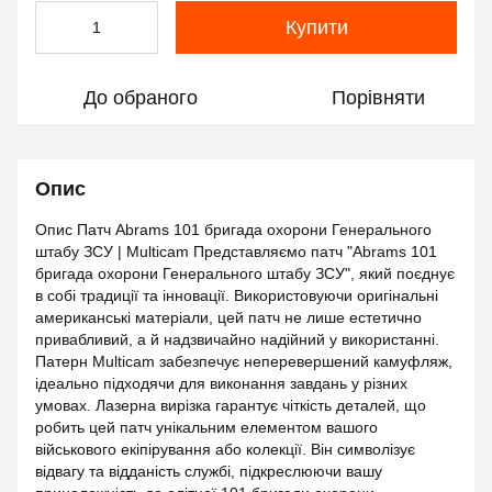
Купити
До обраного
Порівняти
Опис
Опис Патч Abrams 101 бригада охорони Генерального
штабу ЗСУ | Multicam Представляємо патч "Abrams 101
бригада охорони Генерального штабу ЗСУ", який поєднує
в собі традиції та інновації. Використовуючи оригінальні
американські матеріали, цей патч не лише естетично
привабливий, а й надзвичайно надійний у використанні.
Патерн Multicam забезпечує неперевершений камуфляж,
ідеально підходячи для виконання завдань у різних
умовах. Лазерна вирізка гарантує чіткість деталей, що
робить цей патч унікальним елементом вашого
військового екіпірування або колекції. Він символізує
відвагу та відданість службі, підкреслюючи вашу