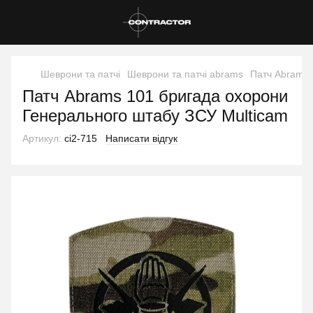
Шеврони та патчі
Шеврони та патчі abrams
Патч Abrams 
Патч Abrams 101 бригада охорони
Генерального штабу ЗСУ Multicam
Артикул:
ci2-715
Написати відгук