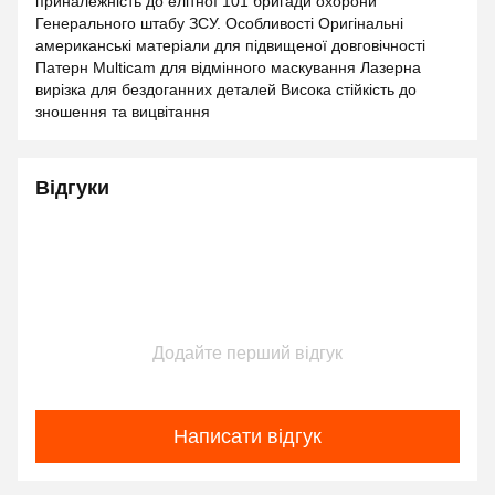
приналежність до елітної 101 бригади охорони
Генерального штабу ЗСУ. Особливості Оригінальні
американські матеріали для підвищеної довговічності
Патерн Multicam для відмінного маскування Лазерна
вирізка для бездоганних деталей Висока стійкість до
зношення та вицвітання
Відгуки
Додайте перший відгук
Написати відгук