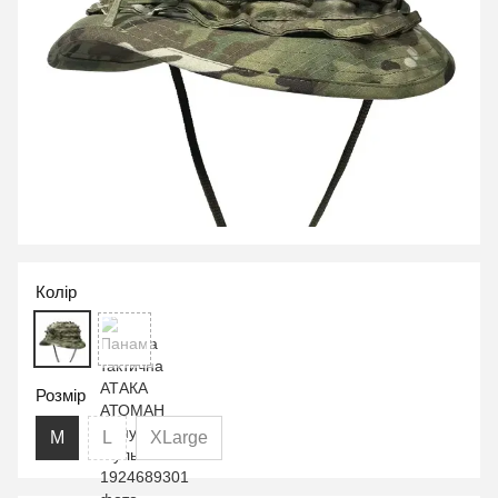
Колір
Розмір
M
L
XLarge