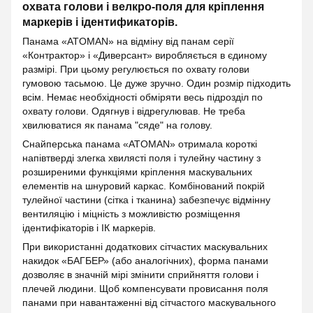
охвата голови і велкро-поля для кріплення
маркерів і ідентификаторів.
Панама «ATOMAN» на відміну від панам серії
«Контрактор» і «Диверсант» виробляється в єдиному
размірі. При цьому регулюється по охвату голови
гумовою тасьмою. Це дуже зручно. Один розмір підходить
всім. Немає необхідності обміряти весь підрозділ по
охвату голови. Одягнув і відрегулював. Не треба
хвилюватися як панама "сяде" на голову.
Снайперська панама «ATOMAN» отримала короткі
напівтверді злегка хвилясті поля і тулейну частину з
розширеними функціями кріплення маскувальних
елементів на шнуровий каркас. Комбінований покрій
тулейної частини (сітка і тканина) забезпечує відмінну
вентиляцію і міцність з можливістю розміщення
ідентифікаторів і ІК маркерів.
При використанні додаткових сітчастих маскувальних
накидок «БАГБЕР» (або аналогічних), форма панами
дозволяє в значній мірі змінити сприйняття голови і
плечей людини. Щоб компенсувати провисання поля
панами при навантаженні від сітчастого маскувального