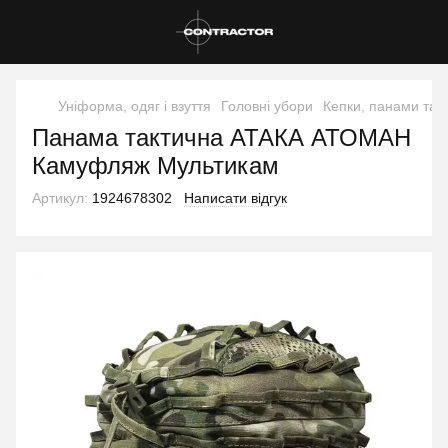
Уніформа, одяг і взуття
Головні убори
Кепки, панами та 
Панама тактична АТАКА АТОМАН
Камуфляж Мультикам
Артикул:
1924678302
Написати відгук