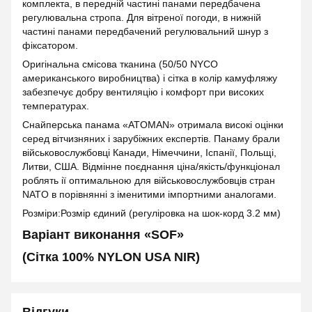
комплекта, в передній частині панами передбачена
регулювальна стропа. Для вітреної погоди, в нижній
частині панами передбачений регулювальний шнур з
фіксатором.
Оригінальна смісова тканина (50/50 NYCO
американського виробництва) і сітка в колір камуфляжу
забезпечує добру вентиляцію і комфорт при високих
температурах.
Снайперська панама «ATOMAN» отримала високі оцінки
серед вітчизняних і зарубіжних експертів. Панаму брали
військовослужбовці Канади, Німеччини, Іспанії, Польщі,
Литви, США. Відмінне поєднання ціна/якість/функціонал
роблять ії оптимальною для військовослужбовців стран
NATO в порівнянні з іменитими імпортними аналогами.
Розміри:Розмір єдиний (регуліровка на шок-корд 3.2 мм)
Варіант виконання «SOF»
(Сітка 100% NYLON USA NIR)
Відгуки