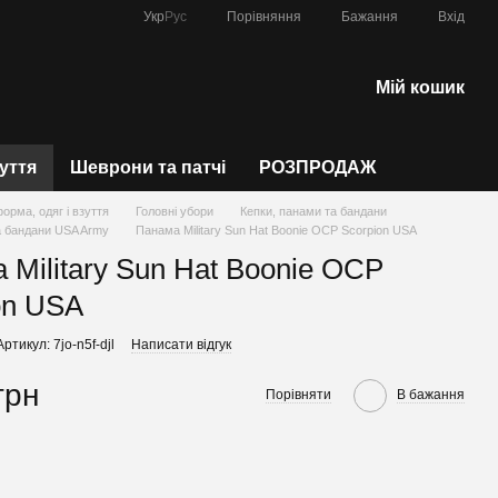
Порівняння
Укр
Рус
Бажання
Вхід
Мій кошик
зуття
Шеврони та патчі
РОЗПРОДАЖ
форма, одяг і взуття
Головні убори
Кепки, панами та бандани
а бандани USA Army
Панама Military Sun Hat Boonie OCP Scorpion USA
 Military Sun Hat Boonie OCP
on USA
Артикул: 7jo-n5f-djl
Написати відгук
грн
Порівняти
В бажання