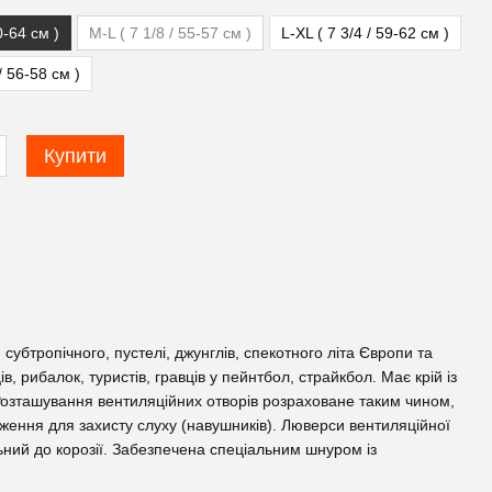
0-64 см )
M-L ( 7 1/8 / 55-57 см )
L-XL ( 7 3/4 / 59-62 см )
/ 56-58 см )
Купити
субтропічного, пустелі, джунглів, спекотного літа Європи та
, рибалок, туристів, гравців у пейнтбол, страйкбол. Має крій із
Розташування вентиляційних отворів розраховане таким чином,
ення для захисту слуху (навушників). Люверси вентиляційної
ьний до корозії. Забезпечена спеціальним шнуром із