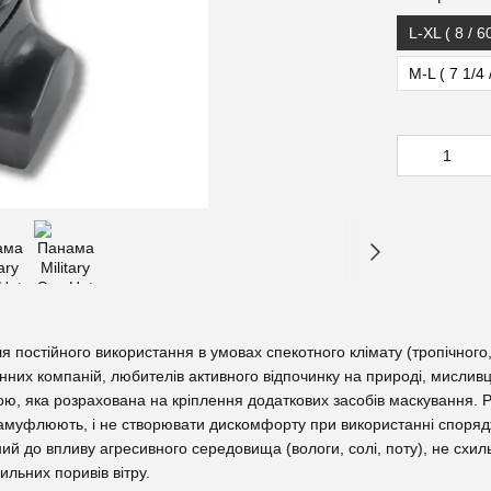
L-XL ( 8 / 6
M-L ( 7 1/4 
 постійного використання в умовах спекотного клімату (тропічного, 
нних компаній, любителів активного відпочинку на природі, мисливців
ю, яка розрахована на кріплення додаткових засобів маскування. 
амуфлюють, і не створювати дискомфорту при використанні спорядж
ий до впливу агресивного середовища (вологи, солі, поту), не схил
ильних поривів вітру.