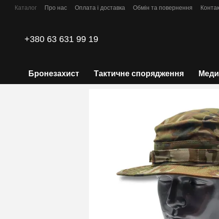
Перейти до основного контенту
Каталог
Про нас
Оплата і доставка
Обмін та повернення
Конта
Політика конфіденційності
+380 63 631 99 19
Бронезахист
Тактичне спорядження
Меди