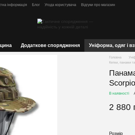
ктна інформація
Блог
Угода користувача
Відгуки про магазин
цина
Додаткове спорядження
Уніформа, одяг і в
Головна
Уні
Кепки, панами т
Панама
Scorpi
В наявності
2 880 
Розмір