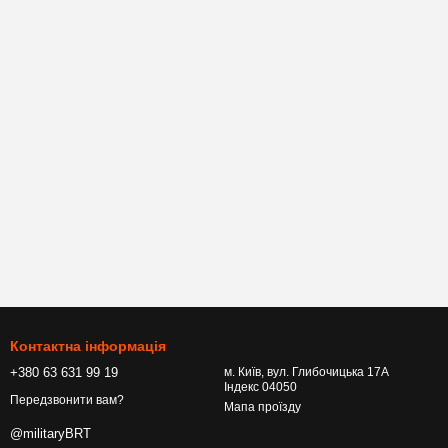
Контактна інформація
+380 63 631 99 19
м. Київ, вул. Глибочицька 17А
Індекс 04050
Передзвонити вам?
Мапа проїзду
@militaryBRT