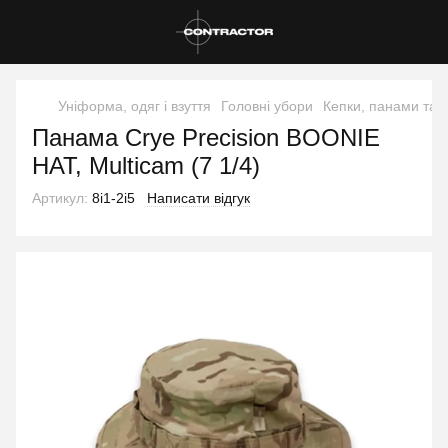
Уніформа, одяг і взуття
Головні убори
Кепки, панами та 
Панама Crye Precision BOONIE
HAT, Multicam (7 1/4)
Артикул:
8i1-2i5
Написати відгук