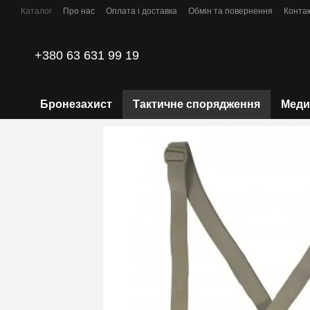
Перейти до основного контенту
Каталог
Про нас
Оплата і доставка
Обмін та повернення
Конта
Політика конфіденційності
+380 63 631 99 19
Бронезахист
Тактичне спорядження
Меди