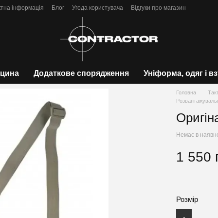
ктна інформація
Блог
Угода користувача
Відгуки про магазин
цина
Додаткове спорядження
Уніформа, одяг і в
Головна
Так
Розвантажуваль
Оригін
Немає в наявн
1 550 
Розмір
-