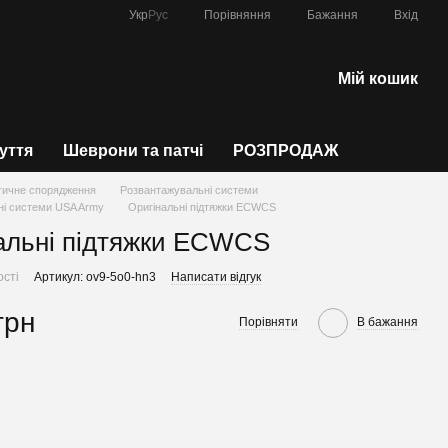
Порівняння
Укр
Рус
Бажання
Вхід
Мій кошик
зуття
Шеврони та патчі
РОЗПРОДАЖ
тичне спорядження
Розвантажувальні системи
ні системи USA Army
Оригінальні підтяжки ECWCS
альні підтяжки ECWCS
ості
Артикул: ov9-5o0-hn3
Написати відгук
грн
Порівняти
В бажання