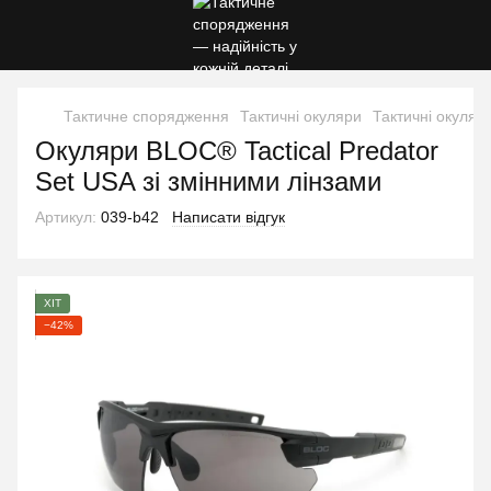
Тактичне спорядження
Тактичні окуляри
Тактичні окуля
Окуляри BLOC® Tactical Predator
Set USA зі змінними лінзами
Артикул:
039-b42
Написати відгук
ХІТ
−42%