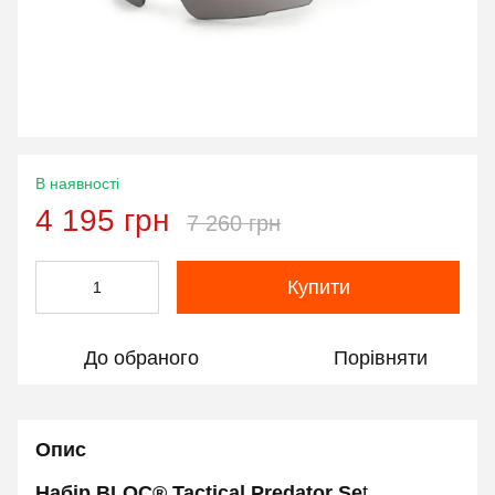
В наявності
4 195 грн
7 260 грн
Купити
До обраного
Порівняти
Опис
Набір BLOC® Tactical Predator Se
t,