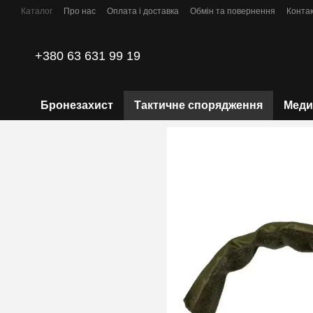
Перейти до основного контенту
Каталог
Про нас
Оплата і доставка
Обмін та повернення
Конта
Політика конфіденційності
+380 63 631 99 19
Бронезахист
Тактичне спорядження
Меди