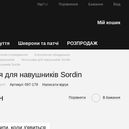
Порівняння
Укр
Рус
Бажання
Вхід
Мій кошик
зуття
Шеврони та патчі
РОЗПРОДАЖ
тичне спорядження
Електричне обладнання
авушників
Аксесуари для навушників Sordin
ушників Sordin
ʼя для навушників Sordin
ості
Артикул: 097-179
Написати відгук
н
Порівняти
В бажання
ити, коли з'явиться