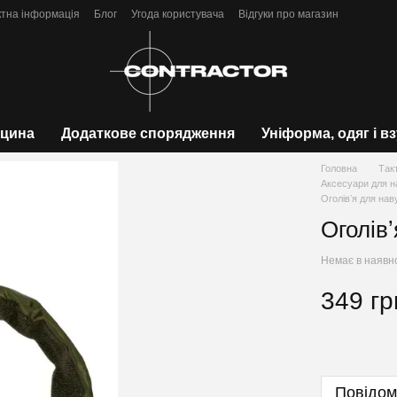
ктна інформація
Блог
Угода користувача
Відгуки про магазин
цина
Додаткове спорядження
Уніформа, одяг і в
Головна
Так
Аксесуари для н
Оголівʼя для нав
Оголів
Немає в наявн
349 гр
Повідом