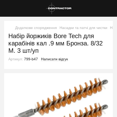
Додаткове спорядження
Насадки та патчі для чистки
Нас
Набір йоржиків Bore Tech для
карабінів кал .9 мм Бронза. 8/32
M. 3 шт/уп
Артикул:
799-b47
Написати відгук