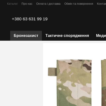
Перейти до основного контенту
Каталог
Про нас
Оплата і доставка
Обмін та повернення
Конта
Політика конфіденційності
+380 63 631 99 19
Бронезахист
Тактичне спорядження
Меди