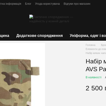
ктна інформація
Блог
Угода користувача
Відгуки про магазин
цина
Додаткове спорядження
Уніформа, одяг і в
Головна
Бро
Елементи до пли
Набір мяких напл
Набір 
AVS Pa
В наявності
2 500 