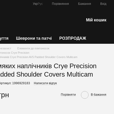
Порівняння
Укр
Рус
Бажання
Вхід
Мій кошик
зуття
Шеврони та патчі
РОЗПРОДАЖ
незахист
Елементи до плитоносок
тоносок Crye Precision
ічників Crye Precision AVS Padded Shoulder Covers Multicam
мяких наплічників Crye Precision
dded Shoulder Covers Multicam
Артикул: 1996929183
Написати відгук
грн
Порівняти
В бажання