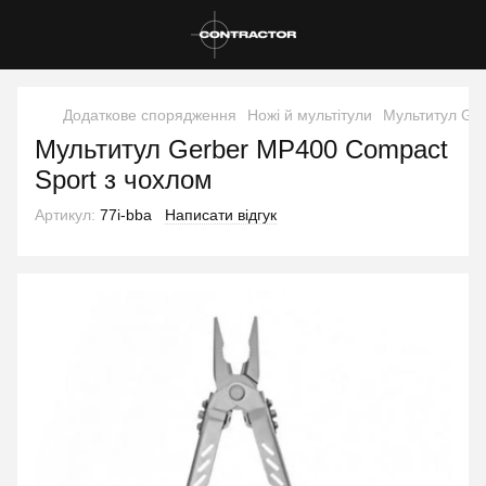
Додаткове спорядження
Ножі й мультітули
Мультитул Ger
Мультитул Gerber MP400 Compact
Sport з чохлом
Артикул:
77i-bba
Написати відгук