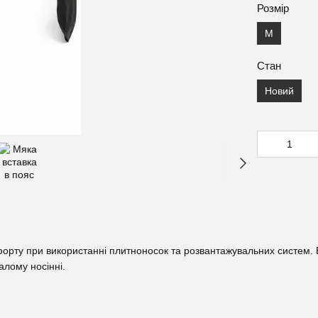
Розмір
M
Стан
Новий
мфорту при використанні плитноносок та розвантажувальних систем
алому носінні.