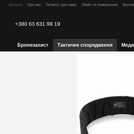
Перейти до основного контенту
Каталог
Про нас
Оплата і доставка
Обмін та повернення
Конта
Політика конфіденційності
+380 63 631 99 19
Бронезахист
Тактичне спорядження
Меди