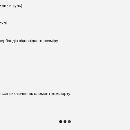
ків чи куль)
охлі
амербандів відповідного розміру
ується виключно як елемент комфорту.