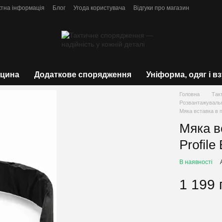
ктна інформація
Блог
Угода користувача
Відгуки про магазин
цина
Додаткове спорядження
Уніформа, одяг і в
Головна
Так
Розвантажувальн
Мяка вставка в п
Мяка в
Profile
В наявності
1 199 