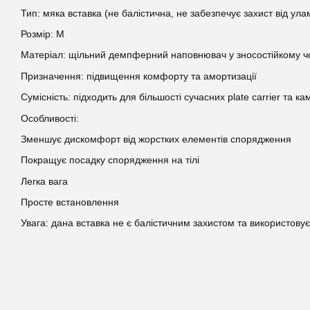
Тип: мяка вставка (не балістична, не забезпечує захист від улам
Розмір: M
Матеріал: щільний демпферний наповнювач у зносостійкому ч
Призначення: підвищення комфорту та амортизації
Сумісність: підходить для більшості сучасних plate carrier та к
Особливості:
Зменшує дискомфорт від жорстких елементів спорядження
Покращує посадку спорядження на тілі
Легка вага
Просте встановлення
Увага: дана вставка не є балістичним захистом та використов