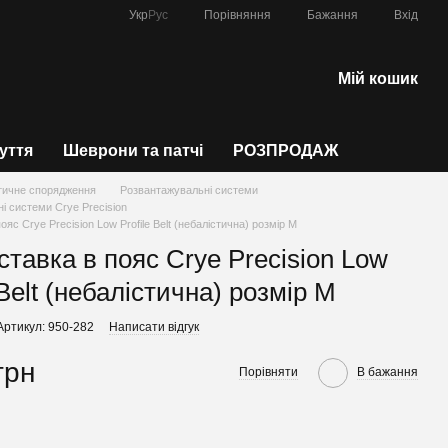
Порівняння
Укр
Рус
Бажання
Вхід
Мій кошик
зуття
Шеврони та патчі
РОЗПРОДАЖ
тичне спорядження
Розвантажувальні системи
і системи Crye Precision
ояс Crye Precision Low Profile Belt (небалістична) розмір M
ставка в пояс Crye Precision Low
 Belt (небалістична) розмір M
Артикул: 950-282
Написати відгук
грн
Порівняти
В бажання