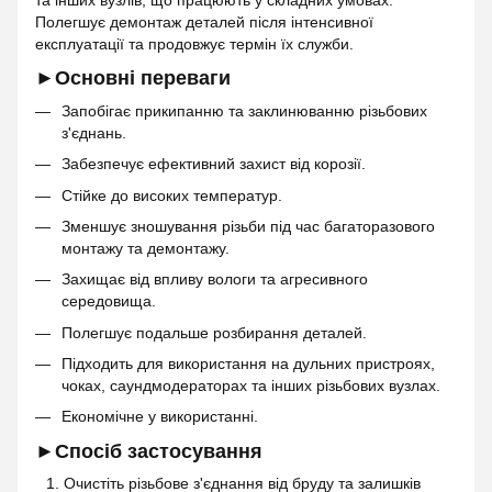
та інших вузлів, що працюють у складних умовах.
Полегшує демонтаж деталей після інтенсивної
експлуатації та продовжує термін їх служби.
►Основні переваги
Запобігає прикипанню та заклинюванню різьбових
з'єднань.
Забезпечує ефективний захист від корозії.
Стійке до високих температур.
Зменшує зношування різьби під час багаторазового
монтажу та демонтажу.
Захищає від впливу вологи та агресивного
середовища.
Полегшує подальше розбирання деталей.
Підходить для використання на дульних пристроях,
чоках, саундмодераторах та інших різьбових вузлах.
Економічне у використанні.
►Спосіб застосування
Очистіть різьбове з'єднання від бруду та залишків