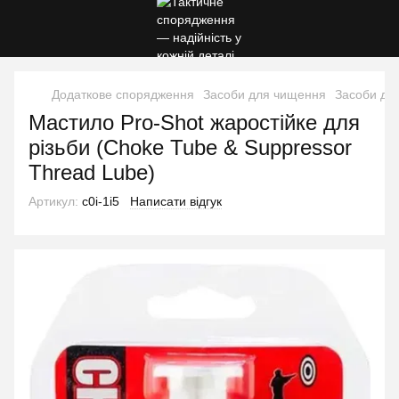
Додаткове спорядження
Засоби для чищення
Засоби дл
Мастило Pro-Shot жаростійке для
різьби (Choke Tube & Suppressor
Thread Lube)
Артикул:
c0i-1i5
Написати відгук