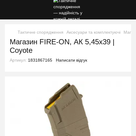
Тактичне спорядження
Аксесуари та комплектуючі
Магаз
Магазин FIRE-ON, АК 5,45x39 |
Coyote
Артикул:
1831867165
Написати відгук