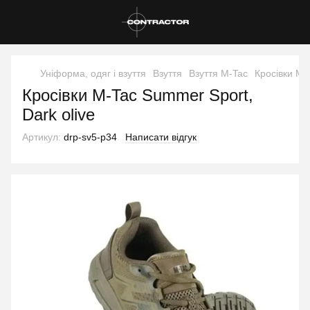
Уніформа, одяг і взуття
Взуття
Взуття M-Tac
Кросівки M-
Кросівки M-Tac Summer Sport,
Dark olive
Артикул:
drp-sv5-p34
Написати відгук