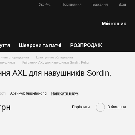
Порівняння
Укр
Рус
Бажання
Вхід
Мій кошик
зуття
Шеврони та патчі
РОЗПРОДАЖ
тичне спорядження
Електричне обладнання
авушників
Кріплення AXL для навушників Sordin, Peltor
ння AXL для навушників Sordin,
ості
Артикул: 6ms-ihq-gng
Написати відгук
грн
Порівняти
В бажання