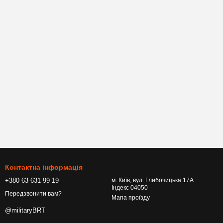
Контактна інформація
+380 63 631 99 19
м. Київ, вул. Глибочицька 17А
Індекс 04050
Передзвонити вам?
Мапа проїзду
@militaryBRT