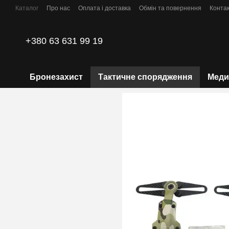
Перейти до основного контенту
Каталог
Про нас
Оплата і доставка
Обмін та повернення
Конта
Політика конфіденційності
+380 63 631 99 19
Бронезахист
Тактичне спорядження
Меди