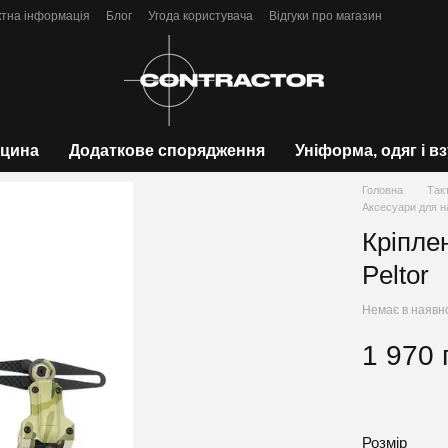
ктна інформація
Блог
Угода користувача
Відгуки про магазин
цина
Додаткове спорядження
Уніформа, одяг і в
Головна
Так
Аксесуари для н
Кріпле
Peltor
Немає в наявн
1 970 
Розмір