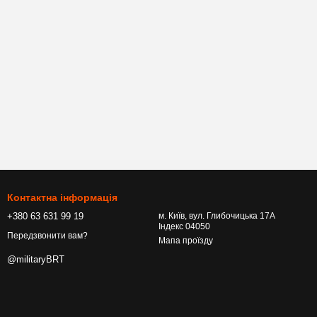
Контактна інформація
+380 63 631 99 19
м. Київ, вул. Глибочицька 17А
Індекс 04050
Передзвонити вам?
Мапа проїзду
@militaryBRT