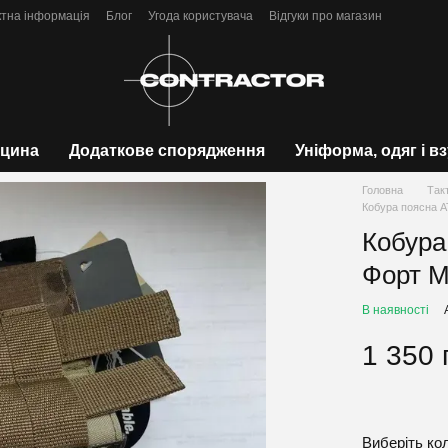
ктна інформація
Блог
Угода користувача
Відгуки про магазин
цина
Додаткове спорядження
Уніформа, одяг і в
Головна
Так
Кобура поясна А
Кобура
Форт M
В наявності
1 350 
Виберіть ко