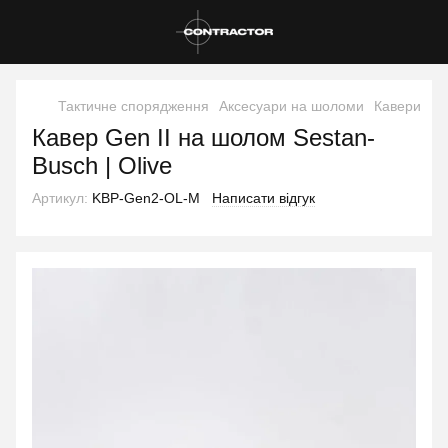
Тактичне спорядження
Аксесуари на шоломи
Кавери
Ка
Кавер Gen II на шолом Sestan-
Busch | Olive
Артикул:
KBР-Gen2-OL-M
Написати відгук