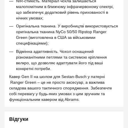
NIR-стійкість. Матеріал чохла залишається
малопомітним в ближчому інфрачервоному спектрі,
що забезпечує додатковий рівень прихованості в
нічних умовах;
Оригінальна тканина. У виробництві використовується
оригінальна тканина NyCo 50/50 Ripstop Ranger
Green (виготовлена в США за військовими
специфікаціями);
Відмінна адаптивність. Чохол оснащений
різноманітними петлями та системою кріплення
велкро, що дозволяє адаптувати його під ваші
конкретні потреби.
Кавер Gen II на шолом для Sestan-Busch у патерні
Ranger Green – це не просто аксесуар, а важлива
складова вашого тактичного спорядження. Забезпечте
собі перевагу у будь-яких умовах з цим зручним та
функціональним кавером від Abrams.
Відгуки