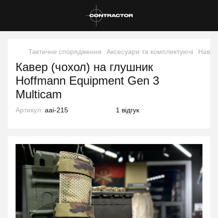
Тактичне спорядження
Аксесуари та комплектуючі
Навіс
Кавер (чохол) на глушник
Hoffmann Equipment Gen 3
Multicam
Артикул:
aai-215
1 відгук