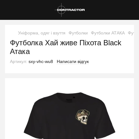
Уніформа, одяг і взуття
Футболки
Футболки АТАКА
Футбо
Футболка Хай живе Піхота Black
Атака
Артикул:
sxy-vhc-wu8
Написати відгук