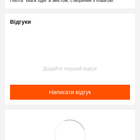
Піхота" Black одяг зі змістом, створений з повагою.
Відгуки
Додайте перший відгук
Написати відгук