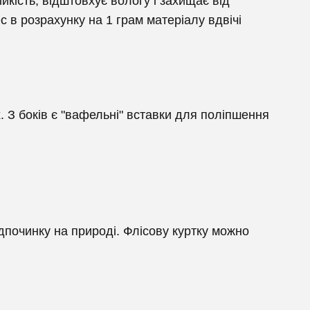
ійкість, відштовхує вологу і захищає від
 в розрахунку на 1 грам матеріалу вдвічі
х. З боків є "вафельні" вставки для поліпшення
дпочинку на природі. Флісову куртку можно