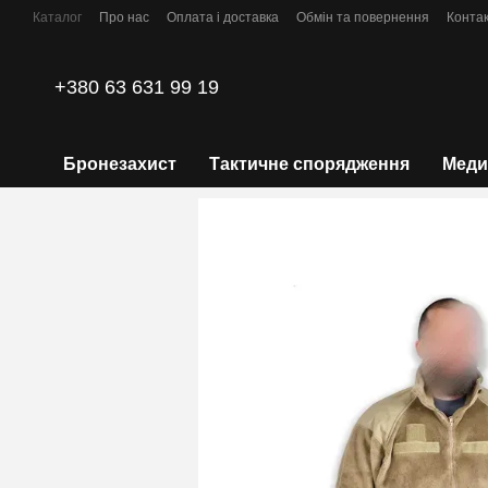
Перейти до основного контенту
Каталог
Про нас
Оплата і доставка
Обмін та повернення
Конта
Політика конфіденційності
+380 63 631 99 19
Бронезахист
Тактичне спорядження
Меди