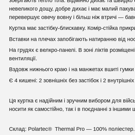
зберігають тепло тіла. Відмінно дихає та швидко с
невеликого дощу, добре дихає і має малий пакува
перевершує овечу вовну і більш ніж втричі — баво
Куртка має застібку-блискавку. Комір-стійка при
Вставки на плечах запобігають натиранню від но
На грудях є велкро-панелі. В зоні ліктів розміщен
вентиляції.
Вздовж нижнього краю і на манжетах вшиті гумки
Є 4 кишені: 2 зовнішніх без застібок і 2 внутрішніх
Ця куртка є надійним і зручним вибором для війс
носити як самостійно, так і в поєднанні з іншими
Склад: Polartec® Thermal Pro — 100% поліестер.