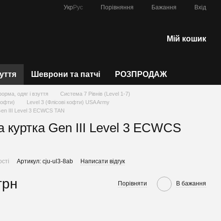
Порівняння
Укр
Рус
Бажання
Вхід
Мій кошик
зуття
Шеврони та патчі
РОЗПРОДАЖ
форма, одяг і взуття
Система 7 Рівнів (Level 1-7)
 кофти)
Level 3 (Флісові кофти) USA Army
Gen III Level 3 ECWCS TAN
а куртка Gen III Level 3 ECWCS
ості
Артикул: cju-ul3-8ab
Написати відгук
грн
Порівняти
В бажання