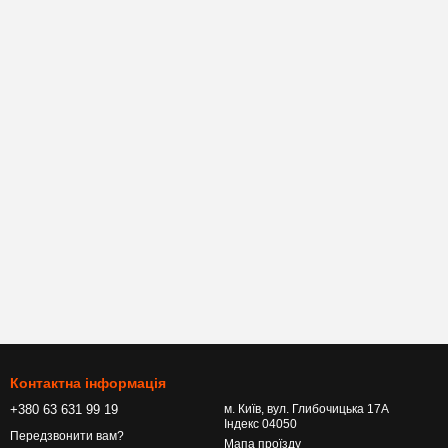
Контактна інформація
+380 63 631 99 19
м. Київ, вул. Глибочицька 17А
Індекс 04050
Передзвонити вам?
Мапа проїзду