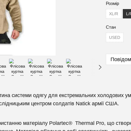
Розмір
XL/R
L/
Стан
USED
Повідом
ина системи одягу для екстремальних холодових умо
лідницьким центром солдатів Natick армії США.
станню матеріалу Polartec® Thermal Pro, що створює