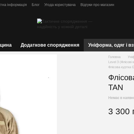
ктна інформація
Блог
Угода користувача
Відгуки про магазин
цина
Додаткове спорядження
Уніформа, одяг і в
Головна
Уні
Level 3 (Флісові
Флісова куртка 
Флісов
TAN
Немає в наявн
3 300 