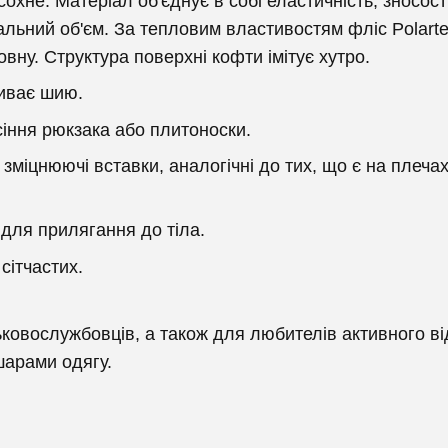
охне. Матеріал об'єднує в собі еластичність, зносост
льний об'єм. За тепловим властивостям фліс Polartec
вну. Структура поверхні кофти імітує хутро.
криває шию.
сіння рюкзака або плитоноски.
і зміцнюючі вставки, аналогічні до тих, що є на плеча
 для прилягання до тіла.
 сітчастих.
ьковослужбовців, а також для любителів активного ві
 шарами одягу.