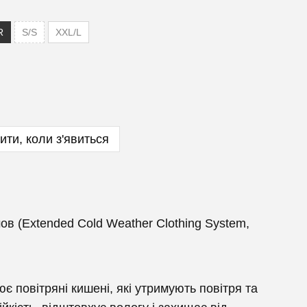
R
S/S
XXL/L
ити, коли з'явиться
в (Extended Cold Weather Clothing System,
 повітряні кишені, які утримують повітря та