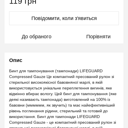
119 грн
Повідомити, коли з'явиться
До обраного
Порівняти
Опис
Бинт для тампонування (тампонади) LIFEGUARD
Compressed Gauze Це компактний пресований рулон зі
стерильної високоякісної бавовняної марлі, в якій
використовується унікальне переплетення вигинів, яке
відмінно вбирає вологу. Цей бинт для тампонування (яке
деякі називають тампонада) виготовлений на 100% із
бавовни (мммммм, як звучить) та має найефективніший
рівень поглинання рідини, стерильний та готовий до
використання. Бинт для тампонади LIFEGUARD
Compressed Gauze - це компактний пресований рулон зі