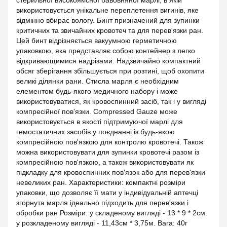
стерильної високоякісної бавовняної марлі, в якій
використовується унікальне переплетення вигинів, яке
відмінно вбирає вологу. Бинт призначений для зупинки
критичних та звичайних кровотеч та для перев'язки ран.
Цей бинт відрізняється вакуумною герметичною
упаковкою, яка представляє собою контейнер з легко
відкривающимися надрізами. Надзвичайно компактний
обсяг зберігання збільшується при розтині, щоб охопити
великі ділянки рани. Стисла марля є необхідним
елементом будь-якого медичного набору і може
використовуватися, як кровоспинний засіб, так і у вигляді
компресійної пов'язки. Compressed Gauze може
використовується в якості підтримуючої марлі для
гемостатичних засобів у поєднанні із будь-якою
компресійною пов'язкою для контролю кровотечі. Також
можна використовувати для зупинки кровотечі разом із
компресійною пов'язкою, а також використовувати як
підкладку для кровоспинних пов'язок або для перев'язки
невеликих ран. Характеристики: компактні розміри
упаковки, що дозволяє її мати у індивідуальній аптечці
згорнута марля ідеально підходить для перев'язки і
обробки ран Розміри: у складеному вигляді - 13 * 9 * 2см.
у розкладеному вигляді - 11,43см * 3,75м. Вага: 40г