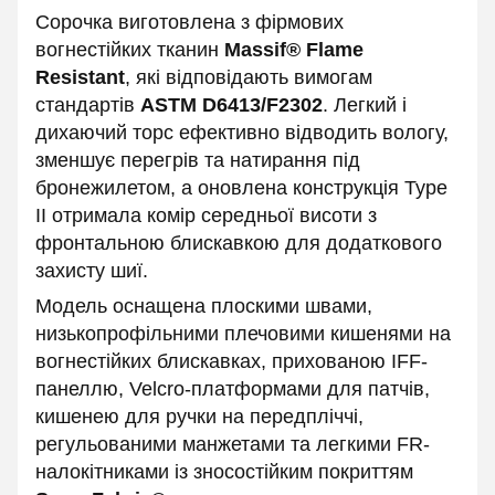
Сорочка виготовлена з фірмових
вогнестійких тканин
Massif® Flame
Resistant
, які відповідають вимогам
стандартів
ASTM D6413/F2302
. Легкий і
дихаючий торс ефективно відводить вологу,
зменшує перегрів та натирання під
бронежилетом, а оновлена конструкція Type
II отримала комір середньої висоти з
фронтальною блискавкою для додаткового
захисту шиї.
Модель оснащена плоскими швами,
низькопрофільними плечовими кишенями на
вогнестійких блискавках, прихованою IFF-
панеллю, Velcro-платформами для патчів,
кишенею для ручки на передпліччі,
регульованими манжетами та легкими FR-
налокітниками із зносостійким покриттям