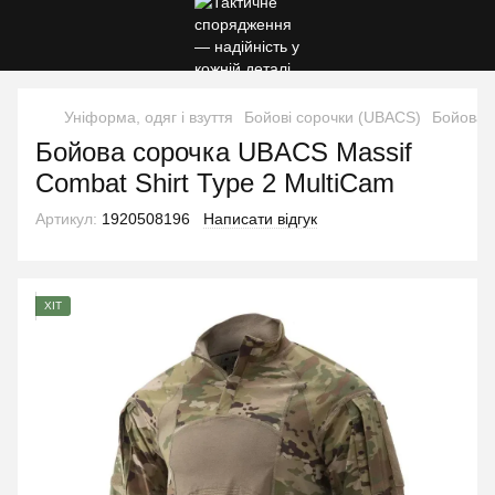
Уніформа, одяг і взуття
Бойові сорочки (UBACS)
Бойова с
Бойова сорочка UBACS Massif
Combat Shirt Type 2 MultiCam
Артикул:
1920508196
Написати відгук
ХІТ