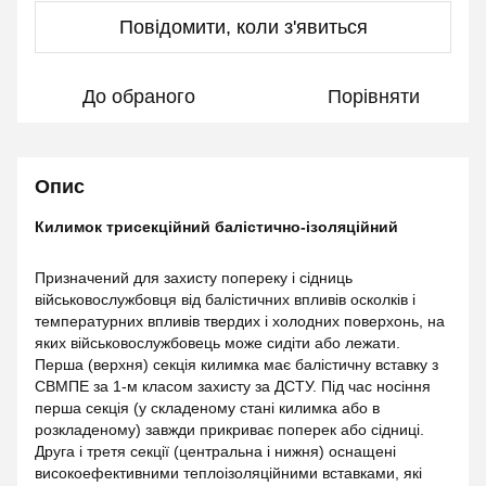
Повідомити, коли з'явиться
До обраного
Порівняти
Опис
Килимок трисекційний балістично-ізоляційний
Призначений для захисту попереку і сідниць
військовослужбовця від балістичних впливів осколків і
температурних впливів твердих і холодних поверхонь, на
яких військовослужбовець може сидіти або лежати.
Перша (верхня) секція килимка має балістичну вставку з
СВМПЕ за 1-м класом захисту за ДСТУ. Під час носіння
перша секція (у складеному стані килимка або в
розкладеному) завжди прикриває поперек або сідниці.
Друга і третя секції (центральна і нижня) оснащені
високоефективними теплоізоляційними вставками, які