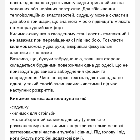
навіть одношарово дають змогу сидіти тривалий час на
холодних або нерівних поверхнях. Для збільшення
теплоізоляційних властивостей, сидушку можна скласти в
два або в три шари, що значною мірою підвищить м'якість
і температурний комфорт.
Килимок-сидушка в складеному стані досить компактний і
не заважає при переміщеннях і під час бою. Розкласти
килимок можна у два рухи, відкривши фіксувальні
хлястики з кнопками.
Важливо, що, будучи забрудненою, зовнішня сторона
складається брудними поверхнями одна до одної, що не
призводить до зайвого забруднення форми та
спорядження. Чисті поверхні теж складаються одна до
одної, у такий спосіб залишаючись чистими і під час
наступних розкриттів.
Килимок можна застосовувати як:
-сидушку
-килимок для стрільби
-малогабаритний килимок для сну (у повністю
розкладеному стані килимок перекриває тільки основні
життєвоважливі частини тулуба і сідниці. Під голову і під
ноги будуть потрібні додаткові речі).