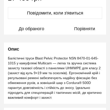
Повідомити, коли з'явиться
До обраного
Порівняти
Опис
Балістичні труси Blast Pelvic Protector NSN 8470-01-645-
1015 у камуфляжі Multicam — легка та зручна система
захисту тазової області з панелями UHMWPE для класу 2
(захист від куль 9×19 мм та осколків). Ергономічний крій і
регульовані ремені забезпечують надійну фіксацію без
обмеження рухів, а зовнішній шар з Cordura® 500D
гарантує довговічність і стійкість до зносу. Ідеально
підходить для спецоперацій і тактичних місій, де критично
важливий комфорт і захист.