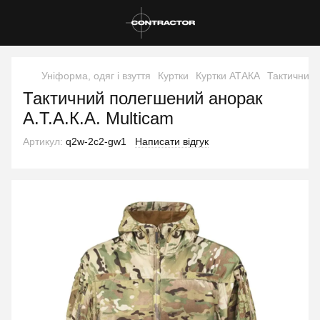
Уніформа, одяг і взуття
Куртки
Куртки АТАКА
Тактичний 
Тактичний полегшений анорак
А.Т.А.К.А. Multicam
Артикул:
q2w-2c2-gw1
Написати відгук