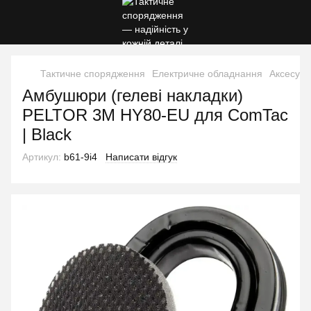
Тактичне спорядження
Електричне обладнання
Аксесуар
Амбушюри (гелеві накладки)
PELTOR 3M HY80-EU для ComTac
| Black
Артикул:
b61-9i4
Написати відгук