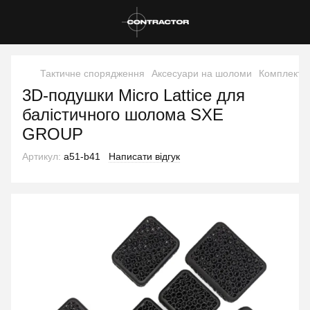
Тактичне спорядження
Аксесуари на шоломи
Комплекту
3D-подушки Micro Lattice для
балістичного шолома SXE
GROUP
Артикул:
a51-b41
Написати відгук