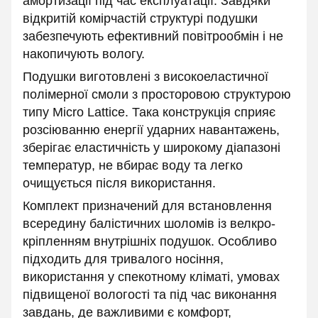
амортизації під час експлуатації. Завдяки
відкритій комірчастій структурі подушки
забезпечують ефективний повітрообмін і не
накопичують вологу.
Подушки виготовлені з високоеластичної
полімерної смоли з просторовою структурою
типу Micro Lattice. Така конструкція сприяє
розсіюванню енергії ударних навантажень,
зберігає еластичність у широкому діапазоні
температур, не вбирає воду та легко
очищується після використання.
Комплект призначений для встановлення
всередину балістичних шоломів із велкро-
кріпленням внутрішніх подушок. Особливо
підходить для тривалого носіння,
використання у спекотному кліматі, умовах
підвищеної вологості та під час виконання
завдань, де важливими є комфорт,