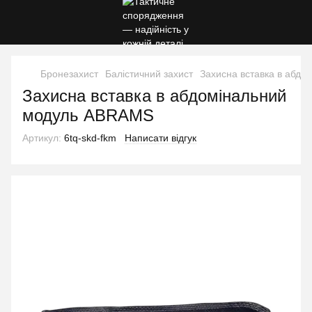
Бронезахист
Балістичний захист
Захисна вставка в абд
Захисна вставка в абдомінальний
модуль ABRAMS
Артикул:
6tq-skd-fkm
Написати відгук