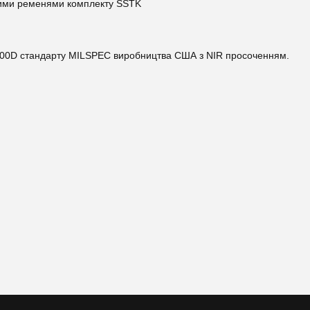
овими ременями комплекту SSTK
 500D стандарту MILSPEC виробництва США з NIR просоченням.