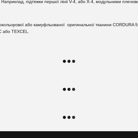
Наприклад, підтяжки першої лініі V-4, або X-4, модульними плеч
 однокольорової або камуфльованої оригинальної тканини CORDURA
C або TEXCEL.