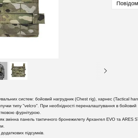
Повідом
льних систем: бойовий нагрудник (Chest rig), харнес (Tactical harn
пучки типу "velcro". При необхідності переналаштування в бойовий 
датковою фурнітурою.
 як змінна панель тактичного бронежилету Архангел EVO та ARES S
ми.
додаткових підсумків.