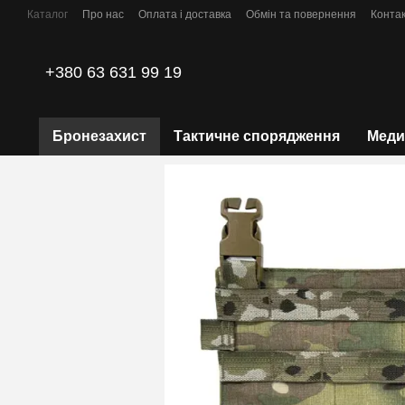
Перейти до основного контенту
Каталог
Про нас
Оплата і доставка
Обмін та повернення
Конта
Політика конфіденційності
+380 63 631 99 19
Бронезахист
Тактичне спорядження
Меди