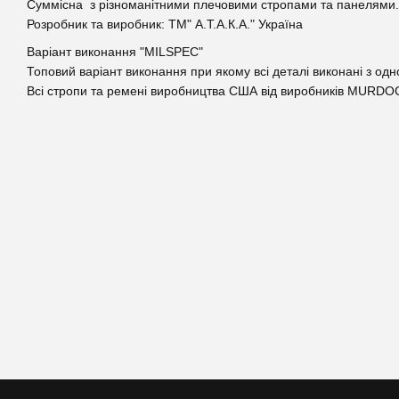
Суммісна з різноманітними плечовими стропами та панелями. 
Розробник та виробник: ТМ" А.Т.А.К.А." Україна
Варіант виконання "MILSPEC"
Топовий варіант виконання при якому всі деталі виконані з
Всі стропи та ремені виробництва США від виробників MURDO