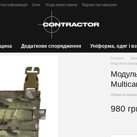
ктна інформація
Блог
Угода користувача
Відгуки про магазин
цина
Додаткове спорядження
Уніформа, одяг і в
Головна
Бро
Модульна перед
Модуль
Multic
Немає в наявн
980 гр