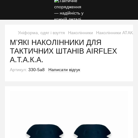
Уніформа, одяг і взуття
Наколінники
Наколінники АТАКА
МʼЯКІ НАКОЛІННИКИ ДЛЯ
ТАКТИЧНИХ ШТАНІВ AIRFLEX
А.Т.А.К.А.
Артикул:
330-5a8
Написати відгук