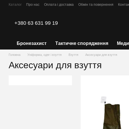
Перейти до основного контенту
Каталог
Про нас
Оплата і доставка
Обмін та повернення
Конта
Політика конфіденційності
+380 63 631 99 19
Бронезахист
Тактичне спорядження
Меди
Головна
Уніформа, одяг і взуття
Взуття
Аксесуари для взуття
Аксесуари для взуття