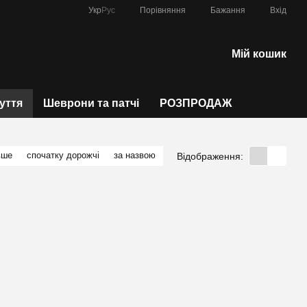
Порівняння
Укр
Рус
Бажання
Вхід
Мій кошик
зуття
Шеврони та патчі
РОЗПРОДАЖ
вше
спочатку дорожчі
за назвою
Відображення: