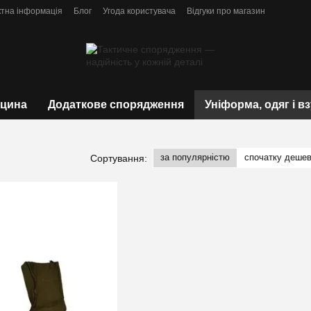
ктна інформація
Блог
Угода користувача
Відгуки про магазин
цина
Додаткове спорядження
Уніформа, одяг і в
за популярністю
спочатку деше
Сортування: