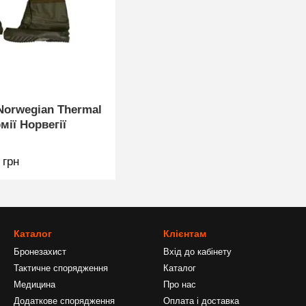
Norwegian Thermal
мії Норвегії
 грн
Каталог
Клієнтам
Бронезахист
Вхід до кабінету
Тактичне спорядження
Каталог
Медицина
Про нас
Додаткове спорядження
Оплата і доставка