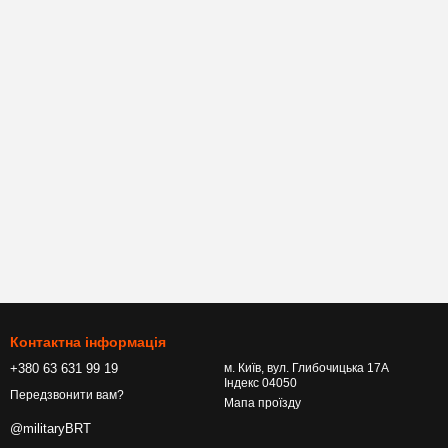
Контактна інформація
+380 63 631 99 19
м. Київ, вул. Глибочицька 17А
Індекс 04050
Передзвонити вам?
Мапа проїзду
@militaryBRT